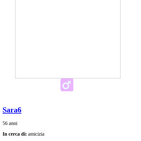
Sara6
56 anni
In cerca di:
amicizia