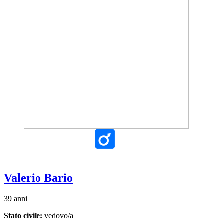
Valerio Bario
39 anni
Stato civile:
vedovo/a