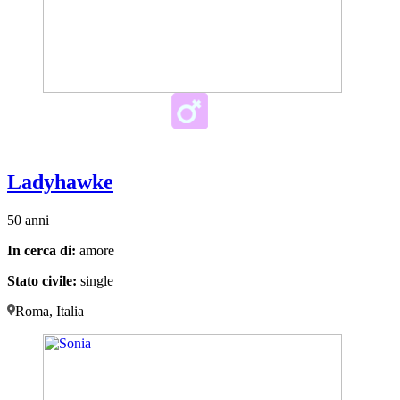
Ladyhawke
50 anni
In cerca di:
amore
Stato civile:
single
Roma, Italia