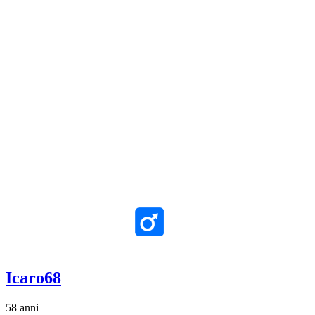
Icaro68
58 anni