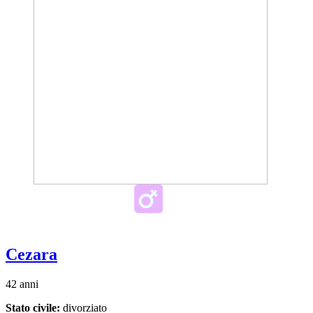
Cezara
42 anni
Stato civile:
divorziato