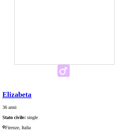
Elizabeta
36 anni
Stato civile:
single
Firenze, Italia