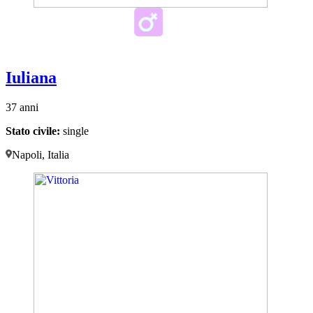
Iuliana
37 anni
Stato civile:
single
Napoli, Italia