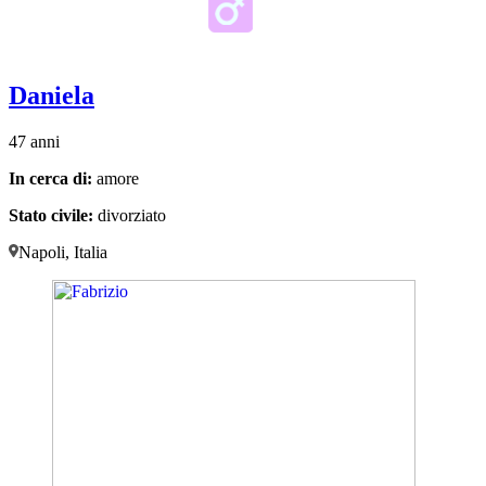
Daniela
47 anni
In cerca di:
amore
Stato civile:
divorziato
Napoli, Italia