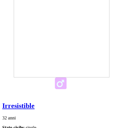
Irresistible
32 anni
Stato civile:
single