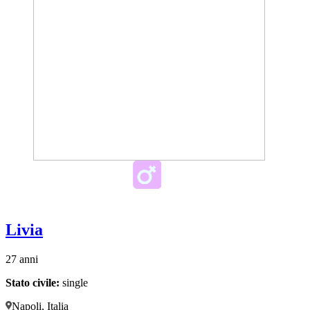
Livia
27 anni
Stato civile:
single
Napoli, Italia