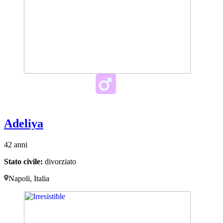
Adeliya
42 anni
Stato civile:
divorziato
Napoli, Italia